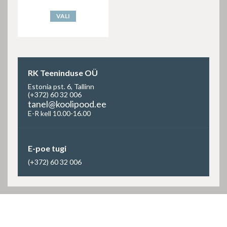
VALI
RK Teeninduse OÜ
Estonia pst. 6, Tallinn
(+372) 60 32 006
tanel@koolipood.ee
E-R kell 10.00-16.00
E-poe tugi
(+372) 60 32 006