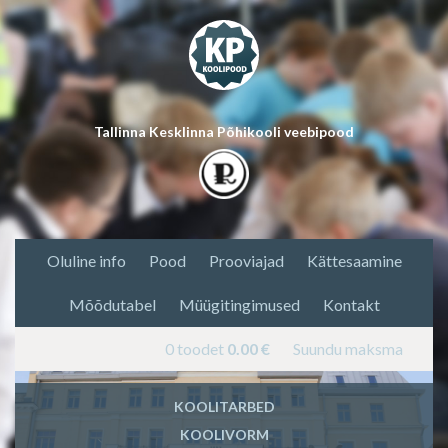
Tallinna Kesklinna Põhikooli veebipood
Oluline info
Pood
Prooviajad
Kättesaamine
Mõõdutabel
Müügitingimused
Kontakt
0 toodet
0.00
€
Suundu maksma
KOOLITARBED
KOOLIVORM