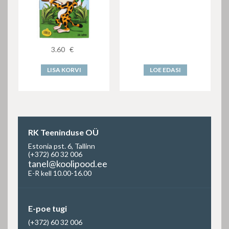
3.60
€
LISA KORVI
LOE EDASI
RK Teeninduse OÜ
Estonia pst. 6, Tallinn
(+372) 60 32 006
tanel@koolipood.ee
E-R kell 10.00-16.00
E-poe tugi
(+372) 60 32 006