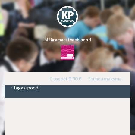
Määramatai veebipood
0 toodet
0.00
€
Suundu maksma
‹
Tagasi poodi