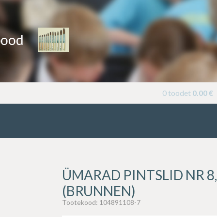
pood
0 toodet
0.00
€
ÜMARAD PINTSLID NR 8, 
(BRUNNEN)
Tootekood:
104891108-7