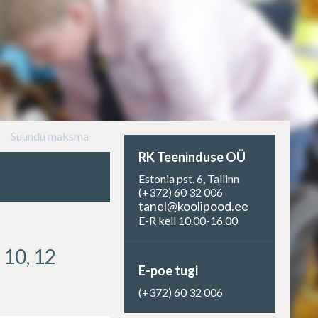
Suundu maksma
RK Teeninduse OÜ
Estonia pst. 6, Tallinn
(+372) 60 32 006
tanel@koolipood.ee
E-R kell 10.00-16.00
10, 12
E-poe tugi
(+372) 60 32 006