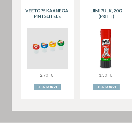
VEETOPS KAANEGA,
LIIMIPULK, 20G
PINTSLITELE
(PRITT)
2.70
€
1.30
€
LISA KORVI
LISA KORVI