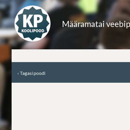
Määramatai veebi
‹
Tagasi poodi