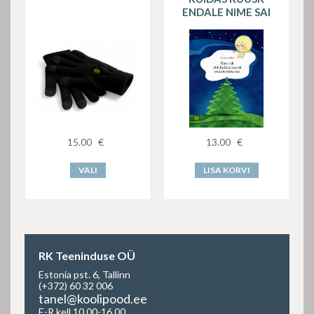
ENDALE NIME SAI
15.00
€
13.00
€
VALI
LISA KORVI
RK Teeninduse OÜ
Estonia pst. 6, Tallinn
(+372) 60 32 006
tanel@koolipood.ee
E-R kell 10.00-16.00