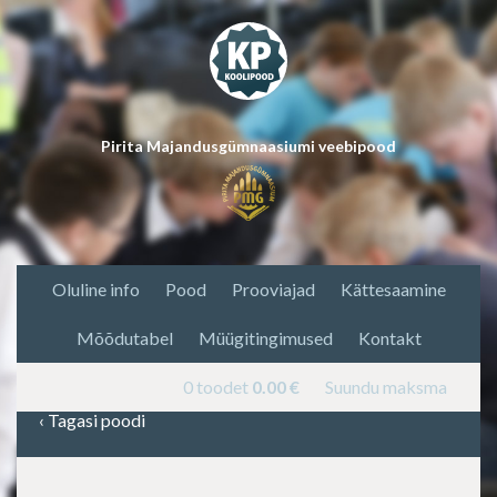
Pirita Majandusgümnaasiumi veebipood
Oluline info
Pood
Prooviajad
Kättesaamine
Mõõdutabel
Müügitingimused
Kontakt
0 toodet
0.00
€
Suundu maksma
‹
Tagasi poodi