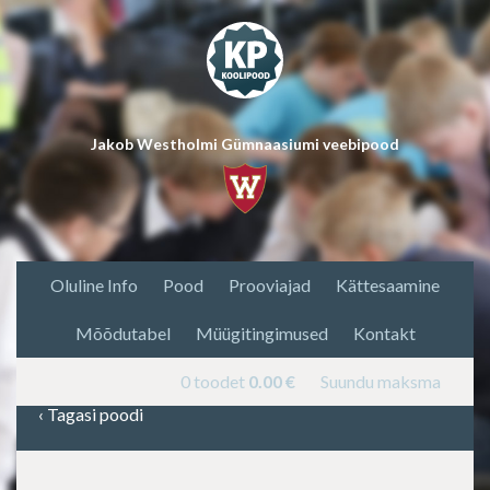
Jakob Westholmi Gümnaasiumi veebipood
Oluline Info
Pood
Prooviajad
Kättesaamine
Mõõdutabel
Müügitingimused
Kontakt
0 toodet
0.00
€
Suundu maksma
‹
Tagasi poodi