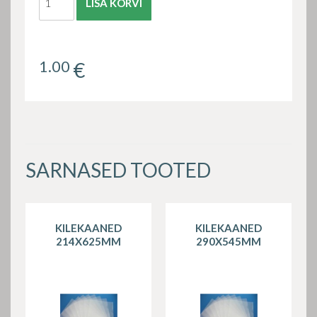
LISA KORVI
1.00
€
SARNASED TOOTED
KILEKAANED
KILEKAANED
214X625MM
290X545MM