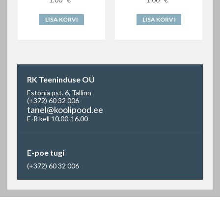
LISA KORVI
LISA KORVI
RK Teeninduse OÜ
Estonia pst. 6, Tallinn
(+372) 60 32 006
tanel@koolipood.ee
E-R kell 10.00-16.00
E-poe tugi
(+372) 60 32 006